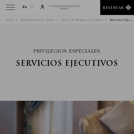
Es
RESERVAR
S
Ervicios Ejecutivos
Inicio
Habitaciones Y Suites
Suite De Negocios Bósforo
Es
En
Tr
It
PRIVILEGIOS ESPECIALES
De
SERVICIOS EJECUTIVOS
Ru
He
Ar
Fa
Fr