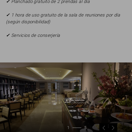
✓
Planchado gratuito de 2 prendas al día
✓
1 hora de uso gratuito de la sala de reuniones por día
(según disponibilidad)
✓
Servicios de conserjería
1
5