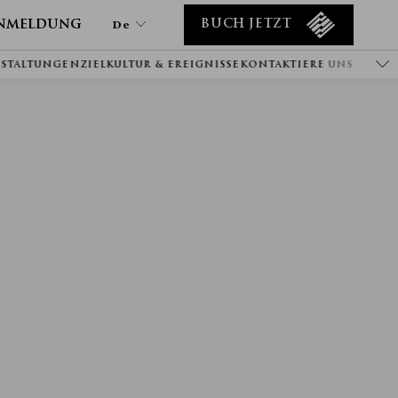
nmeldung
De
BUCH JETZT
NSTALTUNGEN
ZIEL
KULTUR & EREIGNISSE
KONTAKTIERE UNS
De
En
Tr
It
Ru
He
Ar
Es
Fa
Fr