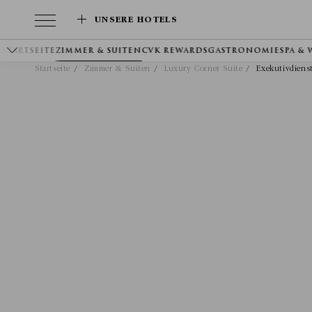
UNSERE HOTELS
STARTSEITE
ZIMMER & SUITEN
CVK REWARDS
GASTRONOMIE
SPA &
Startseite
Zimmer & Suiten
Luxury Corner Suite
Exekutivdiens