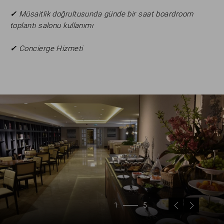
✓
Müsaitlik doğrultusunda günde bir saat boardroom
toplantı salonu kullanımı
✓
Concierge Hizmeti
1
5