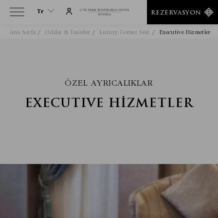
Tr
REZERVASYON
Ana Sayfa
Odalar & Daireler
Luxury Corner Süit
Executive Hizmetler
Tr
En
It
De
ÖZEL AYRICALIKLAR
Ru
EXECUTIVE HİZMETLER
He
Ar
Es
Fa
Fr