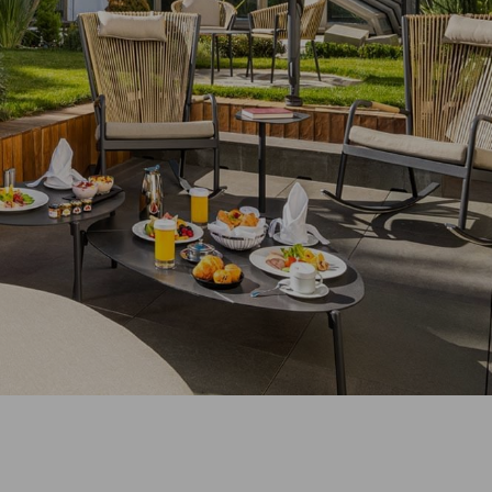
کد
تخفیف
کد
شرکت
شرکت
کننده
گروه