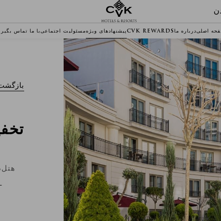
ن
حه اصلی
درباره ما
CVK REWARDS
پیشنهادهای ویژه
مسئولیت اجتماعی
با ما تماس بگیری
بازگشت 
تخف
هتل
د
-