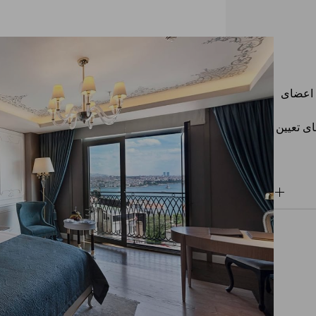
 اعضای
ی تعیین
استفاده
سی کنند .
اق دوم