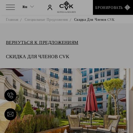
Ru
БРОНИРОВАТЬ
Главная
Специальные Предложения
Скидка Для Членов CVK
Ru
En
Tr
ВЕРНУТЬСЯ К ПРЕДЛОЖЕНИЯМ
Fr
СКИДКА ДЛЯ ЧЛЕНОВ CVK
It
Es
De
Ar
He
Fa