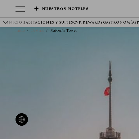
NUESTROS HOTELES
INICIO
HABITACIONES Y SUITES
CVK REWARDS
GASTRONOMÍA
S
Inicio
Destino
Maiden's Tower