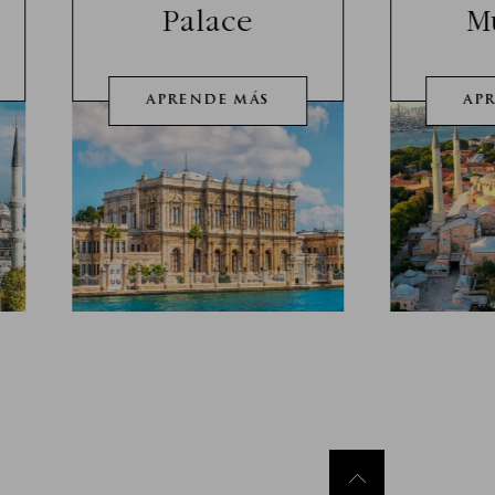
Palace
M
APRENDE MÁS
AP