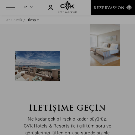
Tr
REZERVASYON
Ana Sayfa
İletişim
Tr
En
Fr
It
Es
De
Ru
Ar
He
Fa
İLETIŞIME GEÇIN
Ne kadar çok bilirsek o kadar büyürüz.
CVK Hotels & Resorts ile ilgili tüm soru ve
görüşlerinizi lütfen en kısa sürede sizinle