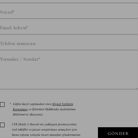
*
Lütfen kayıt yapmadan önce
Kişisel Verilerin
Korunması
ve İşlenmesi Hakkında Aydınlatma
Bildirimi’ni okuyunuz.
CVK Hotels & Resorts'un yaklaşan promosyonlar,
özel teklifler ve pazar araştırması amaçları için
GÖNDER
bana e-posta yoluyla ticari mesajlar göndermesine