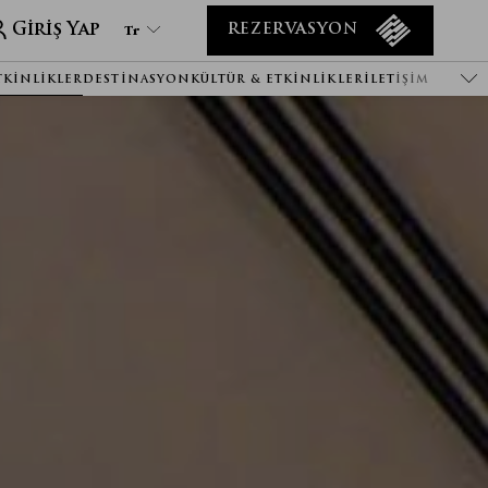
Giriş Yap
Tr
REZERVASYON
TKINLIKLER
DESTINASYON
KÜLTÜR & ETKINLIKLER
İLETIŞIM
Tr
En
It
De
Ru
He
Ar
Es
Fa
Fr