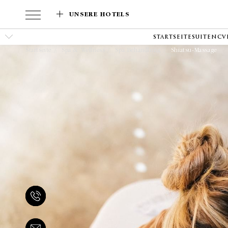
UNSERE HOTELS
STARTSEITE
SUITEN
CV
Startseite
Spa & Wellness
Spa Behandlung
Shiatsu-Massage