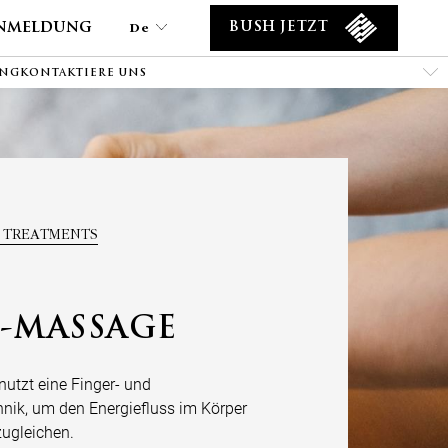
nmeldung
De
BUSH JETZT
ING
KONTAKTIERE UNS
De
En
Tr
Es
Ar
Fa
 TREATMENTS
It
Ru
He
U-MASSAGE
Fr
utzt eine Finger- und
nik, um den Energiefluss im Körper
zugleichen.