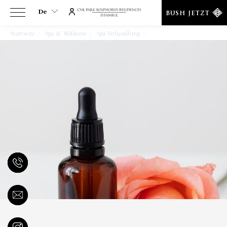
De
BUSH JETZT
Startseite
Spa & Wellness
Spa Behandlung
Thai-Massage
De
En
Tr
Es
Ar
Fa
It
Ru
He
Fr