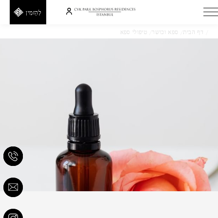
לְהַזמִין
דף הבית
ספא וכושר
טיפולי ספא
עיסוי תאילנדי
H
E
T
E
D
A
F
I
חזור
R
F
קוד
קופון
קוד