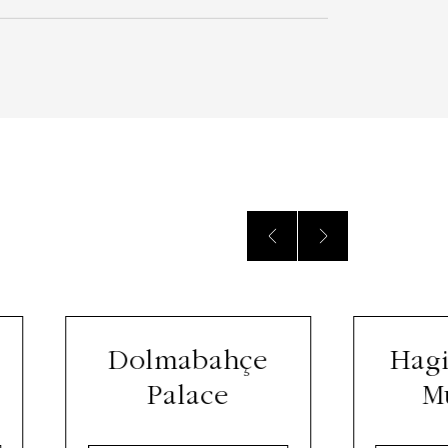
Dolmabahçe
Hagi
Palace
M