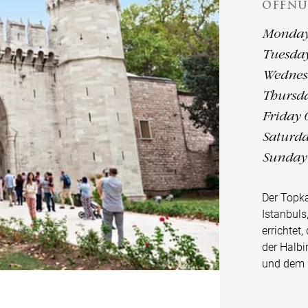
ÖFFNU
Monday 
Tuesday
Wednesd
Thursda
Friday 
Saturda
Sunday 
Der Topka
Istanbul
errichtet
der Halb
und dem 