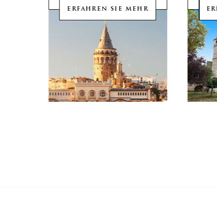
HR
ERFAHREN SIE MEHR
ER