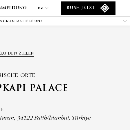
nmeldung
De
BUSH JETZT
ING
KONTAKTIERE UNS
De
En
Tr
Es
ZU DEN ZIELEN
Ar
Fa
It
RISCHE ORTE
Ru
KAPI PALACE
He
Fr
SE
aran, 34122 Fatih/İstanbul, Türkiye