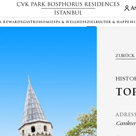
A
K REWARDS
GASTRONOMIE
SPA & WELLNESS
ZIEL
KULTUR & HAPPEN
ZURÜCK 
HISTO
TOP
ADRES
Cankurt