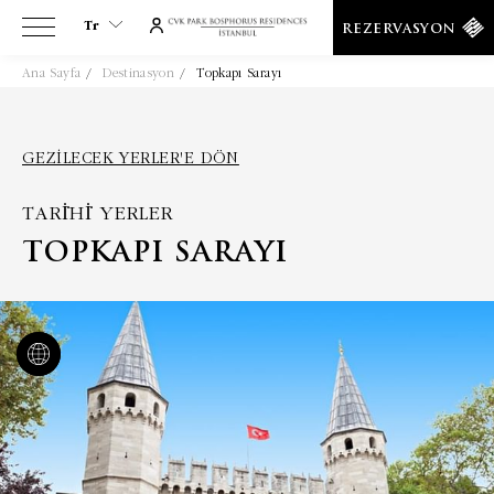
Tr
REZERVASYON
Ana Sayfa
Destinasyon
Topkapı Sarayı
Tr
En
Es
GEZILECEK YERLER'E DÖN
De
TARİHİ YERLER
Ar
Fa
TOPKAPI SARAYI
It
Ru
He
Fr