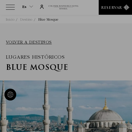
Es
RESERVAR
Inicio
Destino
Blue Mosque
Es
En
Tr
VOLVER A DESTINOS
It
LUGARES HISTÓRICOS
De
Ru
BLUE MOSQUE
He
Ar
Fa
Fr