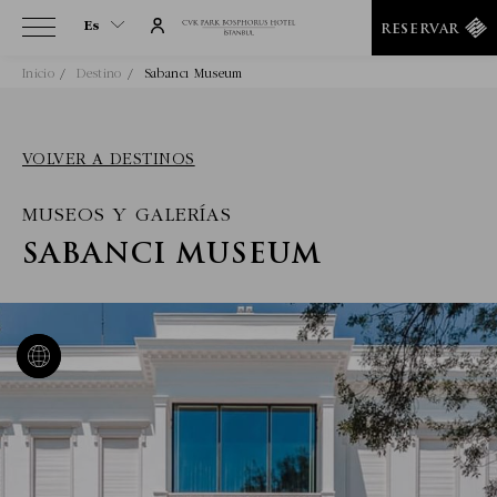
Es
RESERVAR
Inicio
Destino
Sabancı Museum
Es
En
Tr
VOLVER A DESTINOS
It
MUSEOS Y GALERÍAS
De
Ru
SABANCI MUSEUM
He
Ar
Fa
Fr