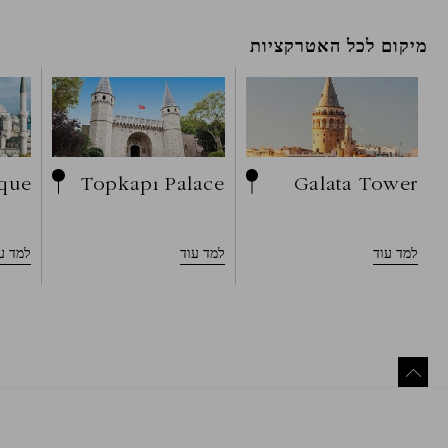
את כל
מיקום לכל האטרקציות
מקומות היסטוריים
מוזיאונים וגלריות
מקומות לבקר
תרבות ואמנות
que
Topkapı Palace
Galata Tower
חנויות
למד עוד
למד עוד
למד ע