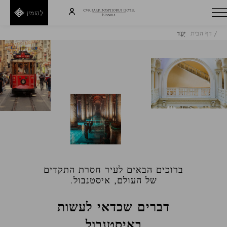
לְהַזמִין
דף הבית
יַעַד
H
E
T
I
D
R
A
E
F
ברוכים הבאים לעיר חסרת התקדים
F
חזור
של העולם, איסטנבול.
קוד
דברים שכדאי לעשות
קופון
באיסטנבול