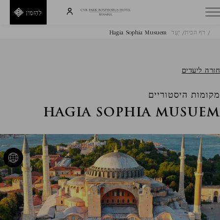
לְהַזמִין
דף הבית
יַעַד
Hagia Sophia Musuem
H
E
T
חזרה ליעדים
I
מקומות היסטוריים
D
R
HAGIA SOPHIA MUSUEM
A
E
F
F
חזור
קוד
קופון