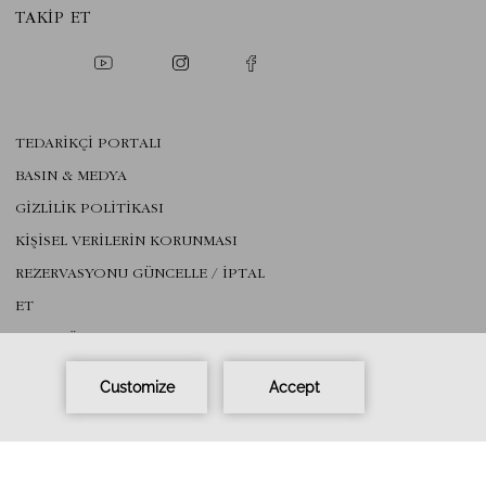
TAKIP ET
TEDARİKÇİ PORTALI
BASIN & MEDYA
GİZLİLİK POLİTİKASI
KİŞİSEL VERİLERİN KORUNMASI
REZERVASYONU GÜNCELLE / IPTAL
ET
BAŞA DÖN