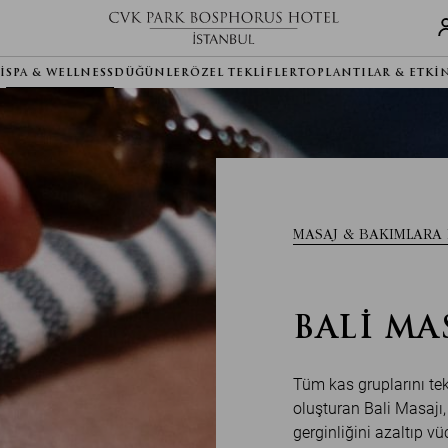
I
SPA & WELLNESS
DÜĞÜNLER
ÖZEL TEKLIFLER
TOPLANTILAR & ETKI
MASAJ & BAKIMLARA
BALI MA
Tüm kas gruplarını tek 
oluşturan Bali Masajı,
gerginliğini azaltıp v