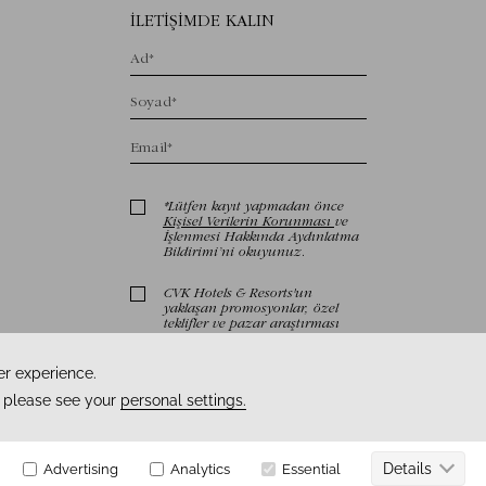
2026
CVK Hotels & Resorts © Tüm hakları saklıdır