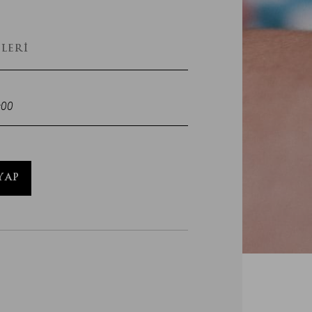
LERI
:00
YAP