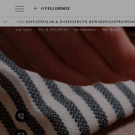
OTELLERIMIZ
ANA SAYFA
ODALAR & DAIRELER
CVK REWARDS
GASTRONOM
Ana Sayfa
SPA & WELLNESS
Spa Bakımları
Bali Masajı