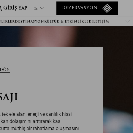
Giriş Yap
Tr
REZERVASYON
NLIKLER
DESTINASYON
KÜLTÜR & ETKINLIKLER
İLETIŞIM
Tr
En
It
De
Ru
He
 DÖN
Ar
Es
Fa
SAJI
Fr
tek ele alan, enerji ve canlılık hissi
 kan dolaşımını arttırarak kas
ücutta müthiş bir rahatlama oluşmasını