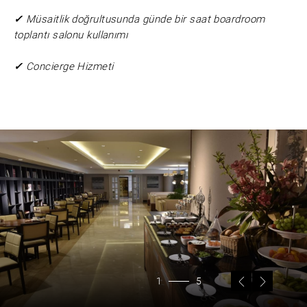
✓
Müsaitlik doğrultusunda günde bir saat boardroom
toplantı salonu kullanımı
✓
Concierge Hizmeti
1
5