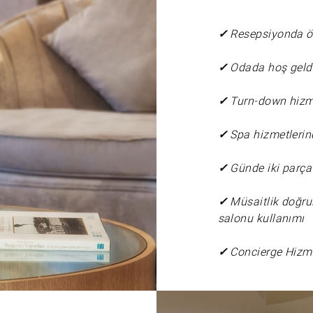
✓
Resepsiyonda ö
✓
Odada hoş geld
✓
Turn-down hiz
✓
Spa hizmetlerin
✓
Günde iki parça
✓
Müsaitlik doğru
salonu kullanımı
✓
Concierge Hizm