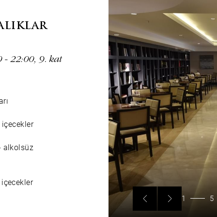
ALIKLAR
- 22:00, 9. kat
arı
 içecekler
- alkolsüz
 içecekler
1
5