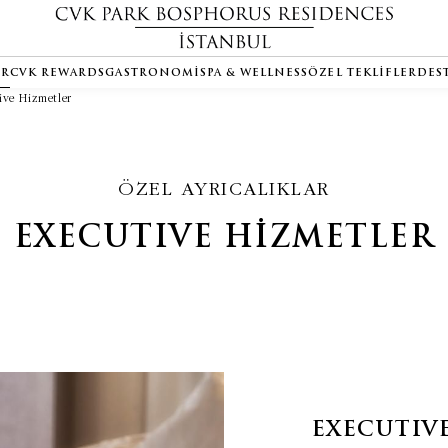
ER
CVK REWARDS
GASTRONOMI
SPA & WELLNESS
ÖZEL TEKLIFLER
DES
ive Hizmetler
ÖZEL AYRICALIKLAR
EXECUTIVE HİZMETLER
EXECUTIV