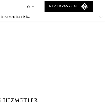
Tr
REZERVASYON
TINASYON
İLETIŞIM
Tr
En
Es
De
Ar
Fa
It
Ru
He
Fr
E HİZMETLER