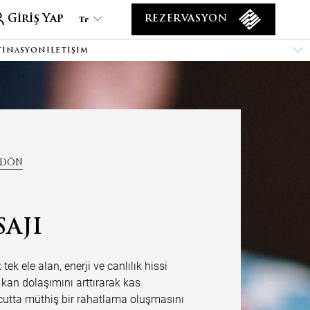
Giriş Yap
Tr
REZERVASYON
TINASYON
İLETIŞIM
Tr
En
Es
De
Ar
Fa
 DÖN
It
Ru
He
SAJI
Fr
tek ele alan, enerji ve canlılık hissi
 kan dolaşımını arttırarak kas
ücutta müthiş bir rahatlama oluşmasını