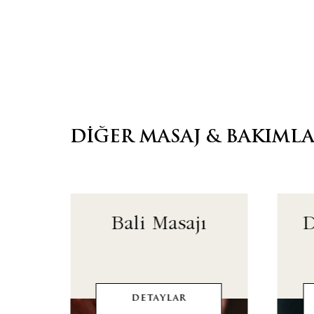
DIĞER MASAJ & BAKIMLA
mı
Bali Masajı
D
DETAYLAR