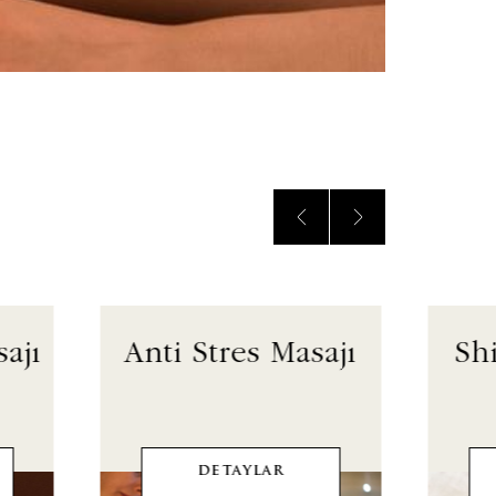
ajı
Anti Stres Masajı
Sh
DETAYLAR