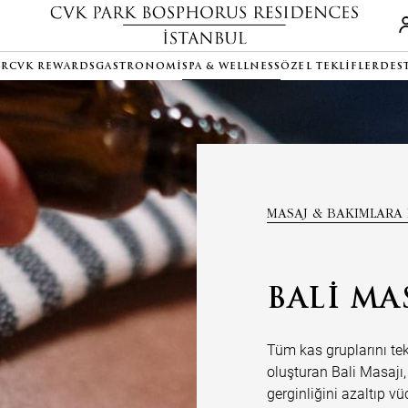
ER
CVK REWARDS
GASTRONOMI
SPA & WELLNESS
ÖZEL TEKLIFLER
DES
MASAJ & BAKIMLARA
BALI MA
Tüm kas gruplarını tek 
oluşturan Bali Masajı,
gerginliğini azaltıp v