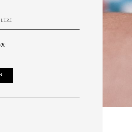
LERI
:00
N