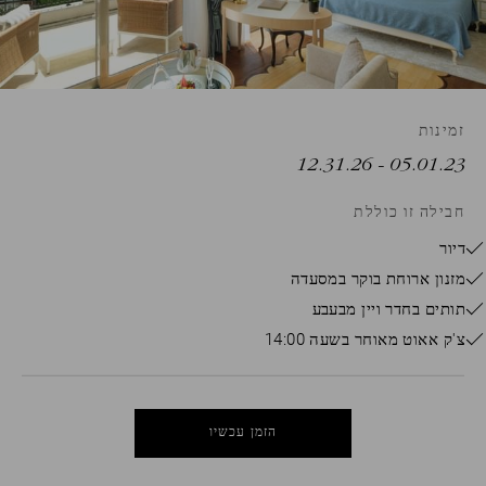
קוד
הנחה
קוד
זמינות
תאגידי
- 12.31.26
05.01.23
משתתף
בקבוצה
חבילה זו כוללת
דיור
מזנון ארוחת בוקר במסעדה
תותים בחדר ויין מבעבע
צ'ק אאוט מאוחר בשעה 14:00
לְאַמֵת
הזמן עכשיו