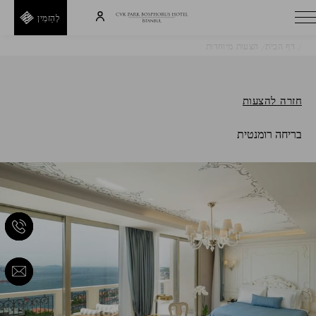
לְהַזמִין
דף הבית
הצעות מיוחדות
בריחה רומנטית
H
E
T
חזרה להצעות
I
בריחה רומנטית
D
R
A
E
F
F
חזור
קוד
קופון