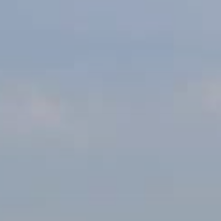
קוד
תאגידי
משתתף
בקבוצה
לְאַמֵת