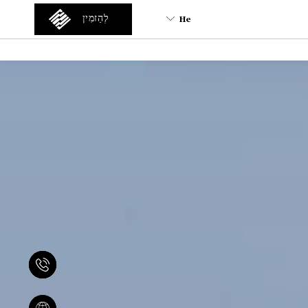
He
לְהַזמִין
He
En
Tr
Es
De
Ar
Fa
It
Ru
Fr