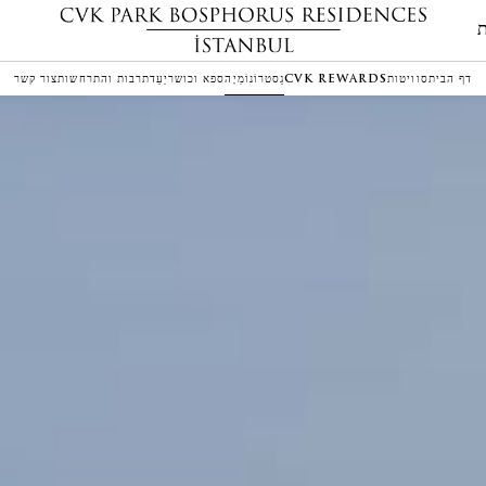
דף הבית
סוויטות
CVK REWARDS
גַסטרוֹנוֹמִיָה
ספא וכושר
יַעַד
תרבות והתרחשות
צור קשר