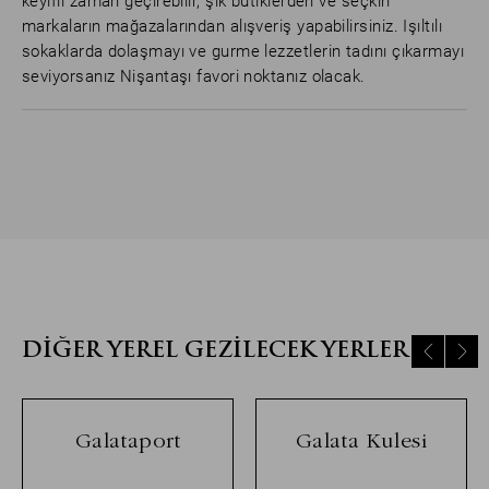
keyifli zaman geçirebilir, şık butiklerden ve seçkin
markaların mağazalarından alışveriş yapabilirsiniz. Işıltılı
sokaklarda dolaşmayı ve gurme lezzetlerin tadını çıkarmayı
seviyorsanız Nişantaşı favori noktanız olacak.
DIĞER YEREL GEZILECEK YERLER
Galataport
Galata Kulesi