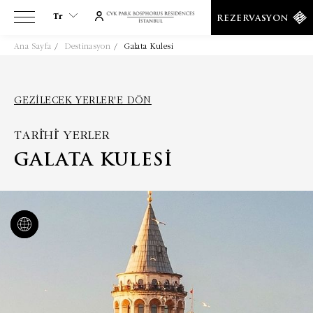
Tr
REZERVASYON
Ana Sayfa
Destinasyon
Galata Kulesi
Tr
En
Es
GEZILECEK YERLER'E DÖN
De
TARİHİ YERLER
Ar
Fa
GALATA KULESI
It
Ru
He
Fr