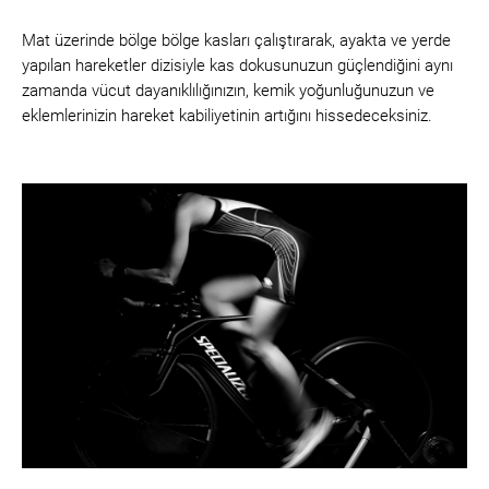
Mat üzerinde bölge bölge kasları çalıştırarak, ayakta ve yerde
yapılan hareketler dizisiyle kas dokusunuzun güçlendiğini aynı
zamanda vücut dayanıklılığınızın, kemik yoğunluğunuzun ve
eklemlerinizin hareket kabiliyetinin artığını hissedeceksiniz.