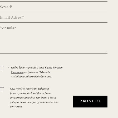
*
Lütfen kayıt yapmadan önce
Kişisel Verilerin
Korunması
ve İşlenmesi Hakkında
Aydınlatma Bildirimi’ni okuyunuz.
CVK Hotels & Resorts'un yaklaşan
promosyonlar, özel teklifler ve pazar
araştırması amaçları için bana e-posta
ABONE OL
yoluyla ticari mesajlar göndermesine izin
veriyorum.