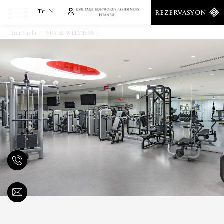
Tr
REZERVASYON
Ana Sayfa
SPA & WELLNESS
Üyelik
Tr
En
Es
De
Ar
Fa
It
Ru
He
Fr