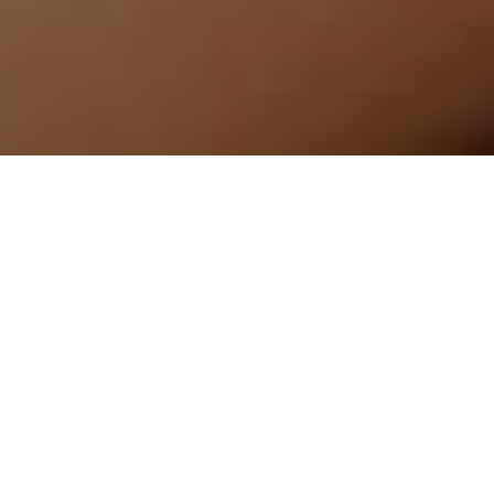
עיסוי באלי
עיסוי ארבע ידיים
למד עוד
למד עוד