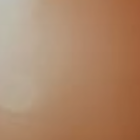
הנחה
קוד
תאגידי
משתתף
בקבוצה
לְאַמֵת