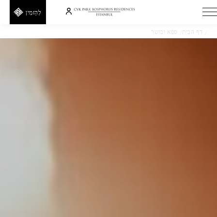
לְהַזמִין
דף הבית
ספא וכושר
טיפולי ספא
H
E
T
E
D
A
F
I
חזור
R
F
קוד
קופון
קוד