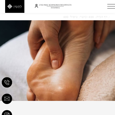
לְהַזמִין
דף הבית
ספא וכושר
טיפולי ספא
עיסוי ארבע ידיים
H
E
T
E
D
A
F
I
חזור
R
F
קוד
קופון
קוד